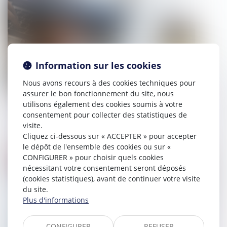
Information sur les cookies
Nous avons recours à des cookies techniques pour
assurer le bon fonctionnement du site, nous
Fin du portail public pour la
utilisons également des cookies soumis à votre
consentement pour collecter des statistiques de
facturation électronique ?
visite.
Cliquez ci-dessous sur « ACCEPTER » pour accepter
05/11/2024
le dépôt de l'ensemble des cookies ou sur «
CONFIGURER » pour choisir quels cookies
Droit pénal
nécessitant votre consentement seront déposés
(cookies statistiques), avant de continuer votre visite
du site.
Plus d'informations
CONFIGURER
REFUSER