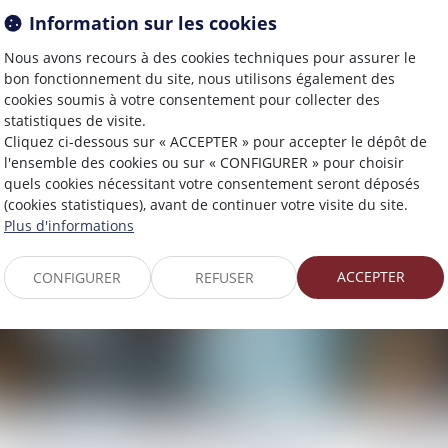
Affaire Ghosn-Dati : renvoi devant
Regroup
Information sur les cookies
le tribunal correctionnel pour
une mêm
Nous avons recours à des cookies techniques pour assurer le
corruption et trafic d’influence -
conditi
bon fonctionnement du site, nous utilisons également des
Le Club des Juristes
commer
cookies soumis à votre consentement pour collecter des
statistiques de visite.
03/09/2025
03/09/2025
Cliquez ci-dessous sur « ACCEPTER » pour accepter le dépôt de
l'ensemble des cookies ou sur « CONFIGURER » pour choisir
quels cookies nécessitant votre consentement seront déposés
Droit des sociétés
Droit des so
(cookies statistiques), avant de continuer votre visite du site.
Plus d'informations
ACCEPTER
CONFIGURER
REFUSER
L’action ut singuli est irrecevable
Ouvertu