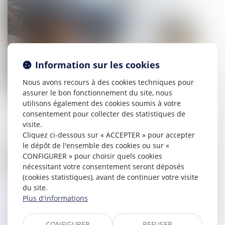
Information sur les cookies
Nous avons recours à des cookies techniques pour
assurer le bon fonctionnement du site, nous
Fin du portail public pour la
utilisons également des cookies soumis à votre
consentement pour collecter des statistiques de
facturation électronique ?
visite.
Cliquez ci-dessous sur « ACCEPTER » pour accepter
05/11/2024
le dépôt de l'ensemble des cookies ou sur «
CONFIGURER » pour choisir quels cookies
Droit pénal
nécessitant votre consentement seront déposés
(cookies statistiques), avant de continuer votre visite
du site.
Plus d'informations
CONFIGURER
REFUSER