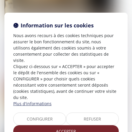
Information sur les cookies
Nous avons recours à des cookies techniques pour
assurer le bon fonctionnement du site, nous
Administrateur provisoire : le juge des
utilisons également des cookies soumis à votre
référés ne peut révoquer le gérant
consentement pour collecter des statistiques de
d’une société civile
visite.
Cliquez ci-dessous sur « ACCEPTER » pour accepter
27/05/2026
le dépôt de l'ensemble des cookies ou sur «
CONFIGURER » pour choisir quels cookies
Droit pénal
nécessitant votre consentement seront déposés
(cookies statistiques), avant de continuer votre visite
du site.
Plus d'informations
CONFIGURER
REFUSER
ACCEPTER