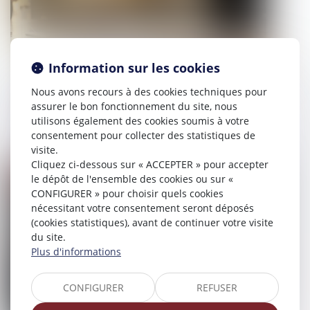
Information sur les cookies
Nous avons recours à des cookies techniques pour
Devoir de vigilance : La Poste
assurer le bon fonctionnement du site, nous
condamnée en appel
utilisons également des cookies soumis à votre
consentement pour collecter des statistiques de
25/06/2025
visite.
Cliquez ci-dessous sur « ACCEPTER » pour accepter
le dépôt de l'ensemble des cookies ou sur «
Droit pénal
CONFIGURER » pour choisir quels cookies
nécessitant votre consentement seront déposés
(cookies statistiques), avant de continuer votre visite
du site.
Plus d'informations
CONFIGURER
REFUSER