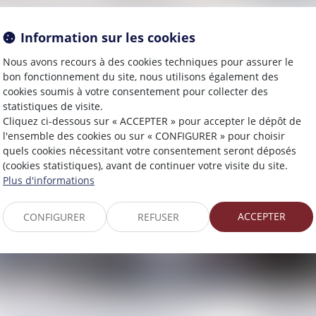
Garantie d’éviction et liberté
Fin du p
d’entreprendre : les limites de la
factura
Information sur les cookies
non-concurrence après la cession
05/11/2024
Nous avons recours à des cookies techniques pour assurer le
de parts sociales
bon fonctionnement du site, nous utilisons également des
cookies soumis à votre consentement pour collecter des
20/11/2024
statistiques de visite.
Cliquez ci-dessous sur « ACCEPTER » pour accepter le dépôt de
Droit des sociétés
Droit des so
l'ensemble des cookies ou sur « CONFIGURER » pour choisir
quels cookies nécessitant votre consentement seront déposés
(cookies statistiques), avant de continuer votre visite du site.
Plus d'informations
ACCEPTER
CONFIGURER
REFUSER
Transposition de la directive
Représe