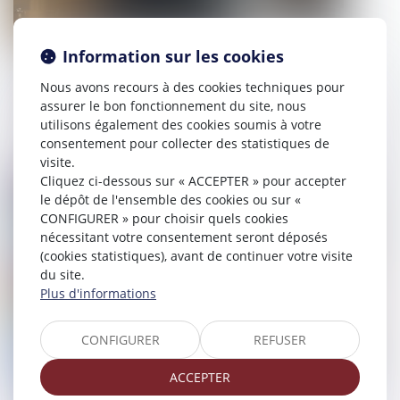
Information sur les cookies
Ouverture d’une procédure collective :
Nous avons recours à des cookies techniques pour
quel impact sur l’action en référé
assurer le bon fonctionnement du site, nous
tendant au paiement d’une provision ?
utilisons également des cookies soumis à votre
consentement pour collecter des statistiques de
22/08/2025
visite.
Cliquez ci-dessous sur « ACCEPTER » pour accepter
Droit des sociétés
le dépôt de l'ensemble des cookies ou sur «
CONFIGURER » pour choisir quels cookies
nécessitant votre consentement seront déposés
(cookies statistiques), avant de continuer votre visite
du site.
Plus d'informations
CONFIGURER
REFUSER
ACCEPTER