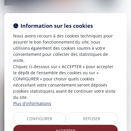
Lutte contre le blanchiment de
capitaux et le financement du
Information sur les cookies
terrorisme : l'AMF applique les
Nous avons recours à des cookies techniques pour
orientations de l’Autorité bancaire
assurer le bon fonctionnement du site, nous
européenne concernant les mesures
utilisons également des cookies soumis à votre
restrictives pour les prestataires de
consentement pour collecter des statistiques de
services sur crypto-actifs
visite.
Cliquez ci-dessous sur « ACCEPTER » pour accepter
23/04/2025
le dépôt de l'ensemble des cookies ou sur «
CONFIGURER » pour choisir quels cookies
nécessitant votre consentement seront déposés
Droit pénal
(cookies statistiques), avant de continuer votre visite
du site.
Plus d'informations
CONFIGURER
REFUSER
ACCEPTER