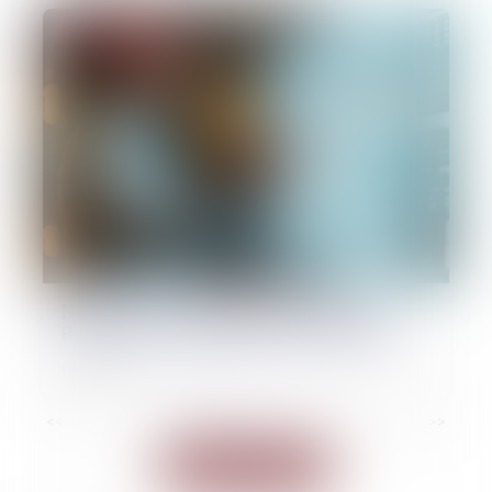
Droit des sociétés
Nouvelles conditions d'accès au
Registre des bénéficiaires effectifs
13/05/2026
<<
<
1
2
3
4
5
6
7
...
>
>>
Voir toutes les actus