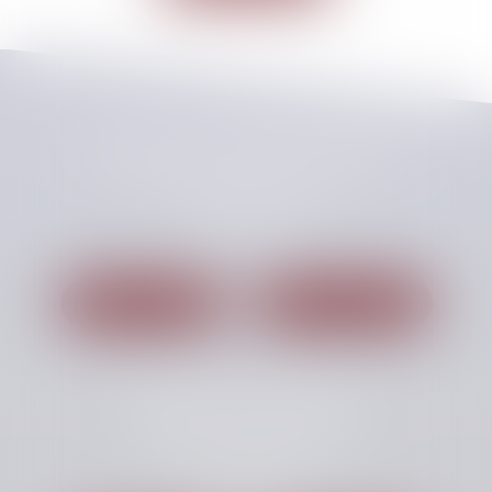
CHELLAT PILPRE HUCHET
48, Boulevard des Coquibus
91000 EVRY
Tél :
01 60 87 54 00
Nous localiser
Nous contacter
Cabinet secondaire
Miniparc 6, Avenue des Andes
91940 LES ULIS
Tél :
01 69 41 63 69