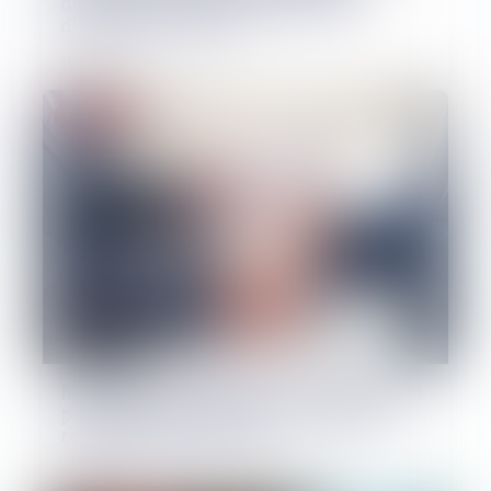
douce et contrôle du maintien
d’influence locale
18/05/2026
Droit pénal
Messageries chiffrées : la Délégation
parlementaire au renseignement
relance la polémique
13/05/2026