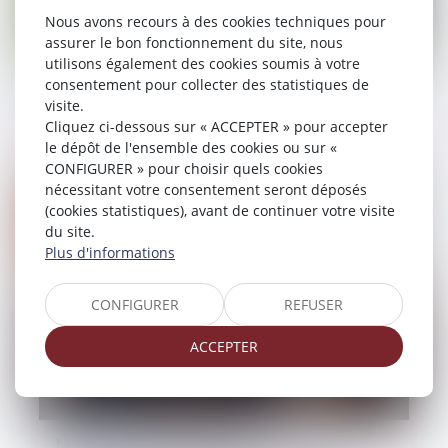
Nous avons recours à des cookies techniques pour
assurer le bon fonctionnement du site, nous
utilisons également des cookies soumis à votre
consentement pour collecter des statistiques de
Harcèlement conjugal et retrait de
visite.
l’exercice de l’autorité parentale
Cliquez ci-dessous sur « ACCEPTER » pour accepter
le dépôt de l'ensemble des cookies ou sur «
26/05/2026
CONFIGURER » pour choisir quels cookies
nécessitant votre consentement seront déposés
Droit des sociétés
(cookies statistiques), avant de continuer votre visite
du site.
Plus d'informations
CONFIGURER
REFUSER
ACCEPTER
Masse des obligataires :