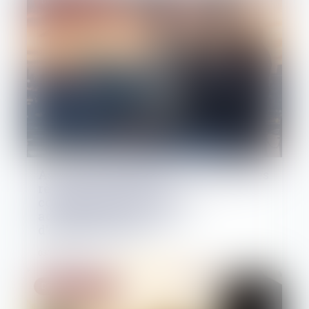
Droit des sociétés
Assemblées générales : évolution des
règles concernant la
communication avec les
actionnaires et la date
d’enregistrement
03/06/2026
Droit des sociétés