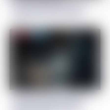
l’autorisation d’agir peut résulter
d’une consultation écrite et être
régularisée en cours d’instance
20/05/2026
Droit pénal
Inéligibilité, gestion municipale de
fait et prise illégale d’intérêts :
application de la loi pénale plus