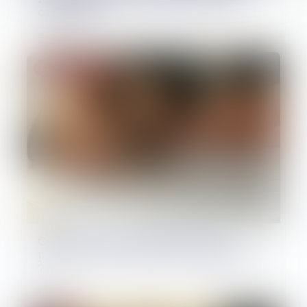
cassation
22/04/2025
Droit des sociétés
Céder ses parts en SARL : que se
passe-t-il si la société ne répond pas
?
17/04/2025