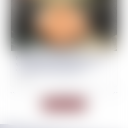
Mobilisation conjointe des Parquets
et de TRACFIN pour frapper les
criminels au portefeuille
02/04/2025
<<
<
...
5
6
7
8
9
10
11
...
>
>>
Voir toutes les actus