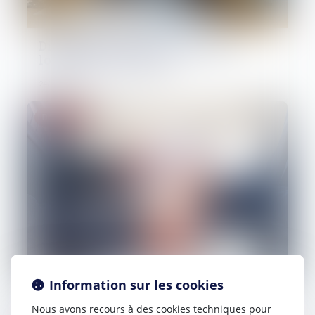
Dispositif d'activité partielle de
longue durée rebond
24/04/2025
Droit pénal
Information sur les cookies
Lutte contre le blanchiment de
capitaux et le financement du
Nous avons recours à des cookies techniques pour