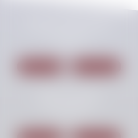
CHELLAT PILPRE HUCHET
48, Boulevard des Coquibus
91000 EVRY
Tél :
01 60 87 54 00
Nous localiser
Nous contacter
Cabinet secondaire
Miniparc 6, Avenue des Andes
91940 LES ULIS
Tél :
01 69 41 63 69
Nous localiser
Nous contacter