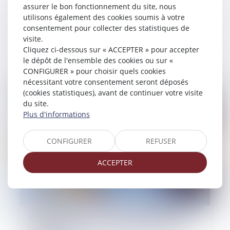
terrorisme : l'AMF applique les
assurer le bon fonctionnement du site, nous
orientations de l’Autorité bancaire
utilisons également des cookies soumis à votre
européenne concernant les mesures
consentement pour collecter des statistiques de
restrictives pour les prestataires de
visite.
services sur crypto-actifs
Cliquez ci-dessous sur « ACCEPTER » pour accepter
le dépôt de l'ensemble des cookies ou sur «
23/04/2025
CONFIGURER » pour choisir quels cookies
nécessitant votre consentement seront déposés
Droit des sociétés
(cookies statistiques), avant de continuer votre visite
du site.
Plus d'informations
CONFIGURER
REFUSER
ACCEPTER
Compte courant et paiement indu :
l'encadrement strict de la Cour de