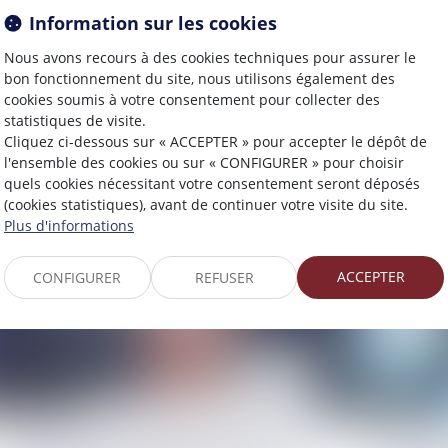
alerter la banque
priver l
Information sur les cookies
contest
31/07/2024
Nous avons recours à des cookies techniques pour assurer le
collect
bon fonctionnement du site, nous utilisons également des
jouissa
cookies soumis à votre consentement pour collecter des
statistiques de visite.
31/07/2024
Cliquez ci-dessous sur « ACCEPTER » pour accepter le dépôt de
l'ensemble des cookies ou sur « CONFIGURER » pour choisir
quels cookies nécessitant votre consentement seront déposés
Droit pénal
Droit des so
(cookies statistiques), avant de continuer votre visite du site.
Plus d'informations
ACCEPTER
CONFIGURER
REFUSER
Du cumul des qualifications de
Transfo