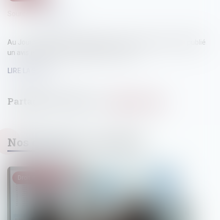
Source :
www.cglpl.fr
Au Journal officiel du 2 juillet 2026, le Contrôleur général a publié
un avis relatif à la surpopulation carcérale...
LIRE LA SUITE
Nos dernières actualités
Droit des sociétés