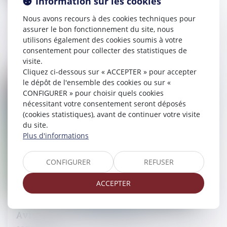
Information sur les cookies
Travail dissimulé, blanchiment de
capitaux et escroquerie aux
Nous avons recours à des cookies techniques pour
prestations sociales : 12 mis en cause et
assurer le bon fonctionnement du site, nous
utilisons également des cookies soumis à votre
plus de 4 millions d’euros de saisies
consentement pour collecter des statistiques de
visite.
08/07/2026
Cliquez ci-dessous sur « ACCEPTER » pour accepter
le dépôt de l'ensemble des cookies ou sur «
Droit pénal
CONFIGURER » pour choisir quels cookies
nécessitant votre consentement seront déposés
(cookies statistiques), avant de continuer votre visite
du site.
Plus d'informations
CONFIGURER
REFUSER
ACCEPTER
Avis relatif à la surpopulation