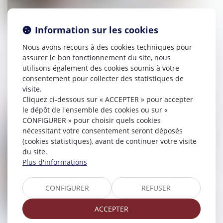
Information sur les cookies
Cession et valorisation d’actions :
retour sur les obligations en matière
Nous avons recours à des cookies techniques pour
assurer le bon fonctionnement du site, nous
de communication des documents
utilisons également des cookies soumis à votre
sociaux
consentement pour collecter des statistiques de
visite.
18/12/2024
Cliquez ci-dessous sur « ACCEPTER » pour accepter
le dépôt de l'ensemble des cookies ou sur «
Droit des sociétés
CONFIGURER » pour choisir quels cookies
nécessitant votre consentement seront déposés
(cookies statistiques), avant de continuer votre visite
du site.
Plus d'informations
CONFIGURER
REFUSER
ACCEPTER