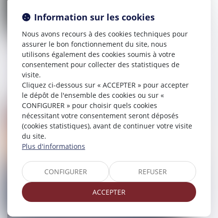
Information sur les cookies
Nous avons recours à des cookies techniques pour
assurer le bon fonctionnement du site, nous
Fraude à MaPrimeRénov' : sept
utilisons également des cookies soumis à votre
condamnés pour escroquerie en bande
consentement pour collecter des statistiques de
organisée
visite.
Cliquez ci-dessous sur « ACCEPTER » pour accepter
17/06/2026
le dépôt de l'ensemble des cookies ou sur «
CONFIGURER » pour choisir quels cookies
Droit des sociétés
nécessitant votre consentement seront déposés
(cookies statistiques), avant de continuer votre visite
du site.
Plus d'informations
CONFIGURER
REFUSER
ACCEPTER