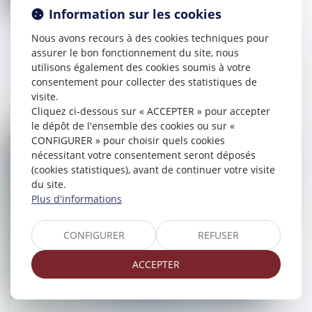
Information sur les cookies
Travail dissimulé, blanchiment de
Nous avons recours à des cookies techniques pour
capitaux et escroquerie aux
assurer le bon fonctionnement du site, nous
prestations sociales : 12 mis en cause et
utilisons également des cookies soumis à votre
plus de 4 millions d’euros de saisies
consentement pour collecter des statistiques de
visite.
08/07/2026
Cliquez ci-dessous sur « ACCEPTER » pour accepter
le dépôt de l'ensemble des cookies ou sur «
CONFIGURER » pour choisir quels cookies
Droit pénal
nécessitant votre consentement seront déposés
(cookies statistiques), avant de continuer votre visite
du site.
Plus d'informations
CONFIGURER
REFUSER
ACCEPTER