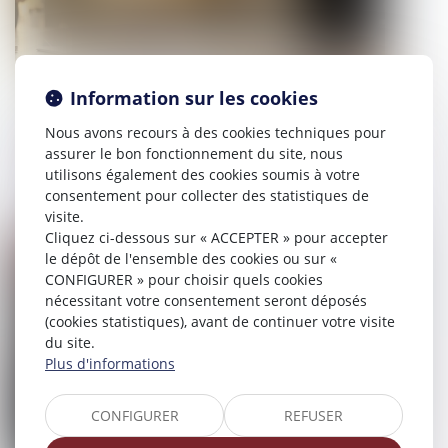
Information sur les cookies
Nous avons recours à des cookies techniques pour
Devoir de vigilance : La Poste
assurer le bon fonctionnement du site, nous
condamnée en appel
utilisons également des cookies soumis à votre
consentement pour collecter des statistiques de
25/06/2025
visite.
Cliquez ci-dessous sur « ACCEPTER » pour accepter
le dépôt de l'ensemble des cookies ou sur «
Droit pénal
CONFIGURER » pour choisir quels cookies
nécessitant votre consentement seront déposés
(cookies statistiques), avant de continuer votre visite
du site.
Plus d'informations
CONFIGURER
REFUSER