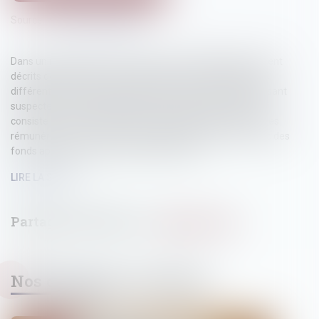
Source :
www.actu-juridique.fr
Dans un rapport remis au procureur de la République, étaient
décrits des flux financiers enregistrés sur les comptes des
différentes entités composant un groupe de sociétés laissant
suspecter une escroquerie de type « chaîne de Ponzi » qui
consiste à inviter des clients à investir dans un projet et à les
rémunérer, non avec les fruits du capital investi, mais avec des
fonds apportés par de nouveaux arrivants...
LIRE LA SUITE
Nos dernières actualités