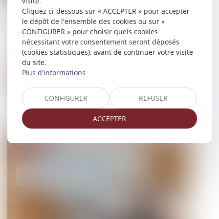
visite.
La loi visant à accroître le
Cliquez ci-dessous sur « ACCEPTER » pour accepter
financement des entreprises et
le dépôt de l'ensemble des cookies ou sur «
CONFIGURER » pour choisir quels cookies
l’attractivité de la France est publiée
nécessitant votre consentement seront déposés
(cookies statistiques), avant de continuer votre visite
09/07/2024
du site.
Plus d'informations
Actualités du cabinet
PAS D'AUDITION SANS LA PRESENCE
CONFIGURER
REFUSER
D'UN AVOCAT OU D'UNE AVOCATE.
ACCEPTER
07/07/2024
Droit pénal