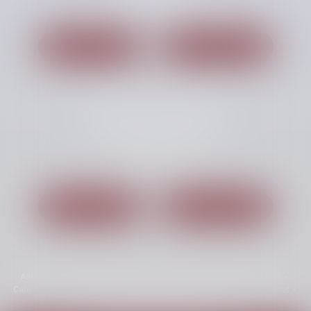
Tél :
01 60 87 54 00
Nous localiser
Nous contacter
Cabinet secondaire
Miniparc 6, Avenue des Andes
91940 LES ULIS
Tél :
01 69 41 63 69
Nous localiser
Nous contacter
Accueil
Le cabinet
Équipe
Expertises
Honoraires
Actualités
Cabinet d’avocat aux Ulis
Actualités juridiques
Actualités du cabinet
Plan du site
Mentions légales
Articles