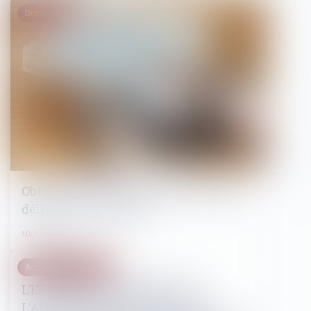
Droit pénal
Obligation de vigilance de la banque :
délit de blanchiment
10/07/2024
Actualités du cabinet
L’EXERCICE EN COMMUN DE
L’AUTORITE PARENTALE REND