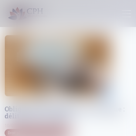
Obligation de vigilance de la banque :
délit de blanchiment
10/07/2024
Droit pénal
/
Droit pénal des affaires