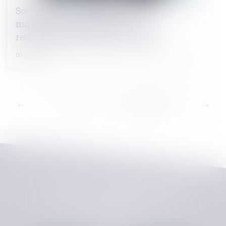
Société civile : précisions sur les
modalités d’engagement de la
responsabilité d’anciens associés
03/07/2024
...
<<
<
16
17
18
19
20
21
22
>
>>
CHELLAT PILPRE HUCHET
48, Boulevard des Coquibus
91000 EVRY