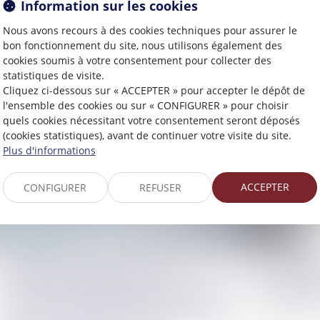
d'Etat sur la portée de l'obligation
dégrada
Information sur les cookies
de déclaration à Tracfin
Transpa
Nous avons recours à des cookies techniques pour assurer le
bon fonctionnement du site, nous utilisons également des
26/02/2025
19/02/2025
cookies soumis à votre consentement pour collecter des
statistiques de visite.
Droit pénal
Droit pénal
Cliquez ci-dessous sur « ACCEPTER » pour accepter le dépôt de
l'ensemble des cookies ou sur « CONFIGURER » pour choisir
quels cookies nécessitant votre consentement seront déposés
(cookies statistiques), avant de continuer votre visite du site.
Plus d'informations
ACCEPTER
CONFIGURER
REFUSER
Arnaques financières : les
Corrupti
autorités mobilisées dans la lutte
quelle s
contre ce phénomène massif qui