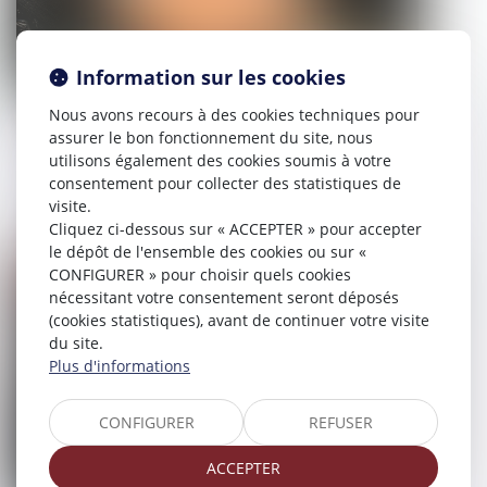
Information sur les cookies
Nous avons recours à des cookies techniques pour
Une nouvelle autorité européenne
assurer le bon fonctionnement du site, nous
pour lutter contre le blanchiment
utilisons également des cookies soumis à votre
d’argent
consentement pour collecter des statistiques de
visite.
25/06/2025
Cliquez ci-dessous sur « ACCEPTER » pour accepter
le dépôt de l'ensemble des cookies ou sur «
CONFIGURER » pour choisir quels cookies
Droit pénal
nécessitant votre consentement seront déposés
(cookies statistiques), avant de continuer votre visite
du site.
Plus d'informations
CONFIGURER
REFUSER
ACCEPTER