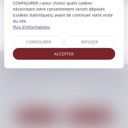
CONFIGURER » pour choisir quels cookies
nécessitant votre consentement seront déposés
(cookies statistiques), avant de continuer votre visite
du site.
Plus d'informations
CONFIGURER
REFUSER
ACCEPTER
CHELLAT PILPRE HUCHET
48, Boulevard des Coquibus
91000 EVRY
Tél :
01 60 87 54 00
Nous localiser
Nous contacter