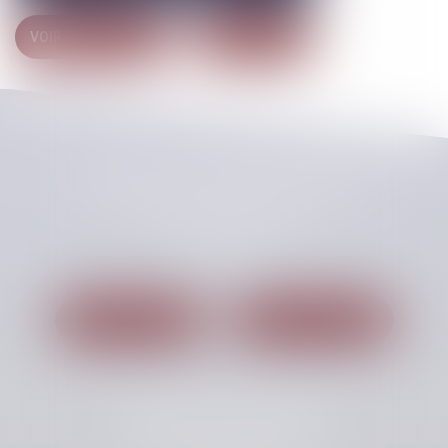
VOIR LE DÉTAIL
CONTACT
CHELLAT PILPRE HUCHET
48, Boulevard des Coquibus
91000 EVRY
Tél :
01 60 87 54 00
Nous localiser
Nous contacter
Cabinet secondaire